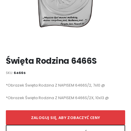
Przejdź
Święta Rodzina 6466S
na
początek
galerii
SKU
6466S
Elementy
*Obrazek Święta Rodzina Z NAPISEM 6466S/2, 7x10 @
produktów
grupowanych
*Obrazek Święta Rodzina Z NAPISEM 6466S/2X, 10x13 @
ZALOGUJ SIĘ, ABY ZOBACZYĆ CENY