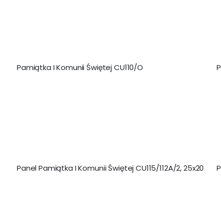
Pamiątka I Komunii Świętej CU110/O
P
Panel Pamiątka I Komunii Świętej CU115/112A/2, 25x20
P