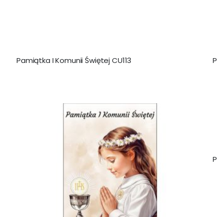
Pamiątka I Komunii Świętej CU113
P
P