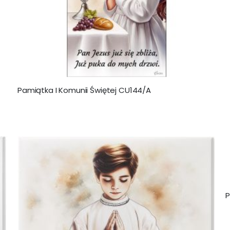
Pamiątka I Komunii Świętej CU144/A
P