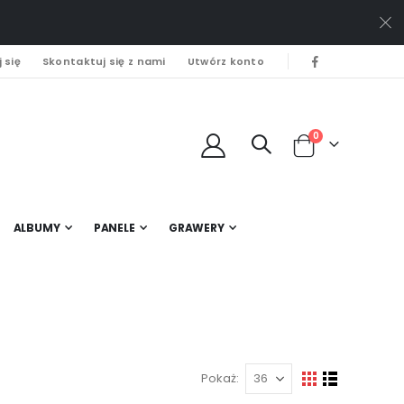
 się
Skontaktuj się z nami
Utwórz konto
0
Cart
ALBUMY
PANELE
GRAWERY
Pokaż
Zobacz
Siatka
Lista