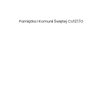
Pamiątka I Komunii Świętej CU127/O