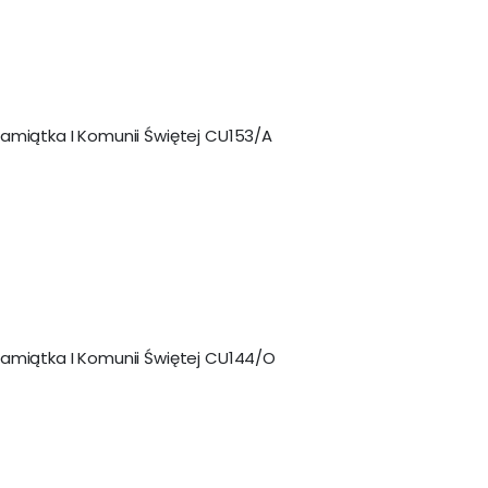
jako
amiątka I Komunii Świętej CU153/A
amiątka I Komunii Świętej CU144/O