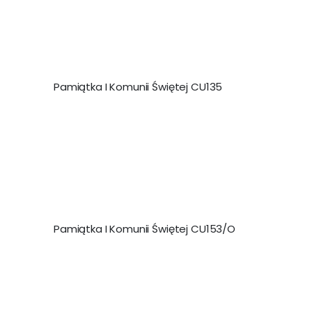
malejący
Pamiątka I Komunii Świętej CU135
Pamiątka I Komunii Świętej CU153/O