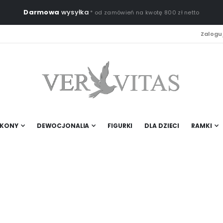
Darmowa
wysyłka
* od zamówień na kwotę 800 zł netto
Zaloguj
IKONY
DEWOCJONALIA
FIGURKI
DLA DZIECI
RAMKI