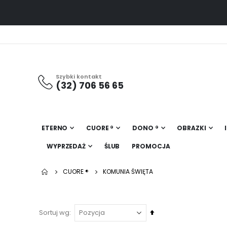
Szybki kontakt
(32) 706 56 65
ETERNO
CUORE ®
DONO ®
OBRAZKI
WYPRZEDAŻ
ŚLUB
PROMOCJA
CUORE ®
KOMUNIA ŚWIĘTA
Ustaw
Sortuj wg
kierunek