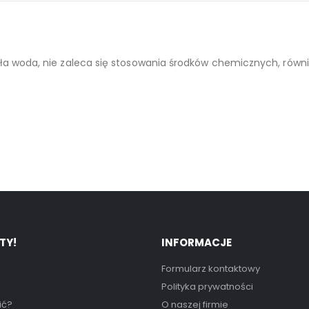
wić lub zawiesić dzięki dołączonej do zestawu nóżce. Produkt
ła woda, nie zaleca się stosowania środków chemicznych, równi
TY!
INFORMACJE
Formularz kontaktowy
Polityka prywatności
ić?
O naszej firmie