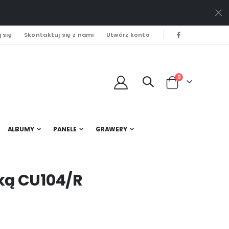
 się
Skontaktuj się z nami
Utwórz konto
0
Cart
ALBUMY
PANELE
GRAWERY
nką CU104/R