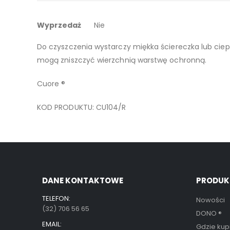
galerii
Więcej
Obrazek malowany na białym drewnie, można go posta
Wyprzedaż
Nie
informacji
Do czyszczenia wystarczy miękka ściereczka lub ciep
mogą zniszczyć wierzchnią warstwę ochronną.
Cuore ®
KOD PRODUKTU: CU104/R
DANE KONTAKTOWE
PRODUK
TELEFON:
Nowości
(32) 706 56 65
DONO
®
EMAIL:
Gdzie kup