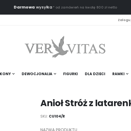
Darmowa
wysyłka
* od zamówień na kwotę 800 zł netto
Zaloguj
IKONY
DEWOCJONALIA
FIGURKI
DLA DZIECI
RAMKI
Anioł Stróż z latare
SKU
CU104/R
NAZWA PRODUKTU