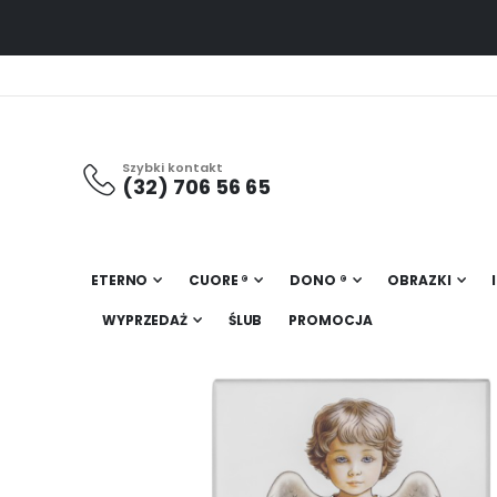
Szybki kontakt
(32) 706 56 65
ETERNO
CUORE ®
DONO ®
OBRAZKI
WYPRZEDAŻ
ŚLUB
PROMOCJA
Przejdź
na
koniec
galerii