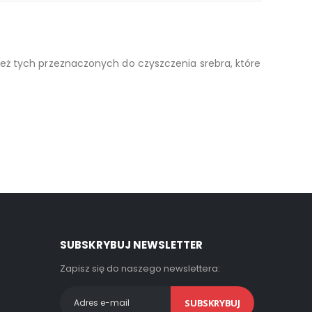
 zapakowany jest w eleganckie pudełko.
eż tych przeznaczonych do czyszczenia srebra, które
SUBSKRYBUJ NEWSLETTER
Zapisz się do naszego newslettera:
SUBSKRYBUJ