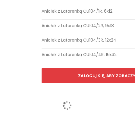
Elementy
Aniołek z Latarenką CU104/1R, 6x12
produktów
grupowanych
Aniołek z Latarenką CU104/2R, 9x18
Aniołek z Latarenką CU104/3R, 12x24
Aniołek z Latarenką CU104/4R, 16x32
ZALOGUJ SIĘ, ABY ZOBACZ