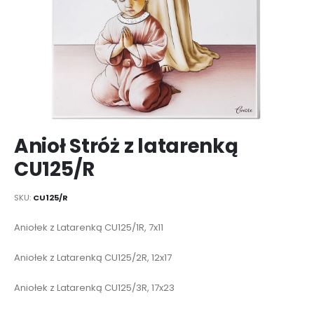
Przejdź
Anioł Stróż z latarenką
na
początek
CU125/R
galerii
SKU
CU125/R
Elementy
Aniołek z Latarenką CU125/1R, 7x11
produktów
grupowanych
Aniołek z Latarenką CU125/2R, 12x17
Aniołek z Latarenką CU125/3R, 17x23