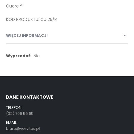
Cuore ®
KOD PRODUKTU: CU125/R
WIĘCEJ INFORMACJI
Więcej
Nie
informacji
DANE KONTAKTOWE
TELEFON:
(32) 706 56 65
EMAIL:
biuro@vervitas.pl