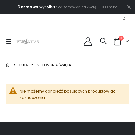
Darmowa
wysyłka
* od zamówień na kwotę 800 zł netto
0
Przełącznik
Cart
Nav
CUORE ®
KOMUNIA ŚWIĘTA
Nie możemy odnaleźć pasujących produktów do
zaznaczenia.