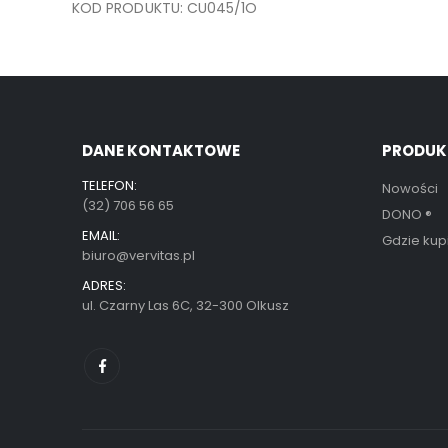
KOD PRODUKTU: CU045/1O
DANE KONTAKTOWE
PRODUK
TELEFON:
Nowości
(32) 706 56 65
DONO
®
EMAIL:
Gdzie kup
biuro@vervitas.pl
ADRES:
ul. Czarny Las 6C, 32-300 Olkusz