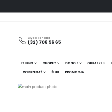
Szybki kontakt
(32) 706 56 65
ETERNO
CUORE ®
DONO ®
OBRAZKI
WYPRZEDAŻ
ŚLUB
PROMOCJA
Przejdź
na
Przejdź
koniec
na
galerii
początek
galerii