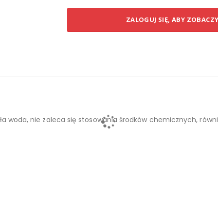
ZALOGUJ SIĘ, ABY ZOBACZ
 zawiesić dzięki dołączonej do zestawu nóżce. Produkt zapakow
ła woda, nie zaleca się stosowania środków chemicznych, równi