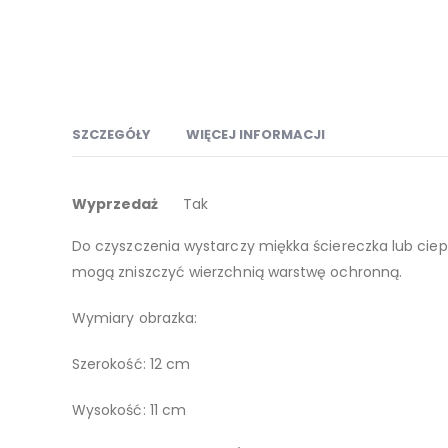
SZCZEGÓŁY
WIĘCEJ INFORMACJI
Więcej
Obrazek malowany na blaszce, można go postawić lub
Wyprzedaż
Tak
informacji
Do czyszczenia wystarczy miękka ściereczka lub ciep
mogą zniszczyć wierzchnią warstwę ochronną.
Wymiary obrazka:
Szerokość: 12 cm
Wysokość: 11 cm