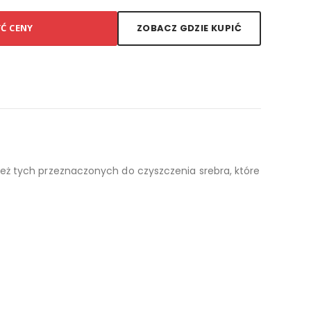
YĆ CENY
ZOBACZ GDZIE KUPIĆ
any jest w eleganckie pudełko.
eż tych przeznaczonych do czyszczenia srebra, które