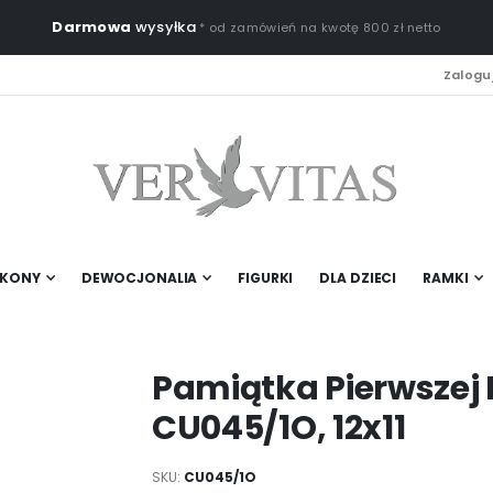
Darmowa
wysyłka
* od zamówień na kwotę 800 zł netto
Zaloguj
IKONY
DEWOCJONALIA
FIGURKI
DLA DZIECI
RAMKI
Pamiątka Pierwszej 
CU045/1O, 12x11
SKU
CU045/1O