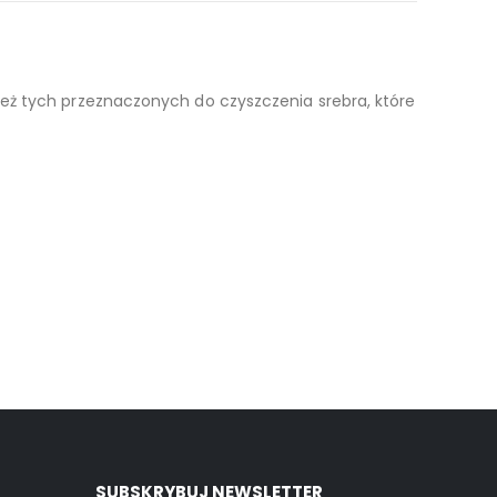
any jest w eleganckie pudełko.
eż tych przeznaczonych do czyszczenia srebra, które
SUBSKRYBUJ NEWSLETTER