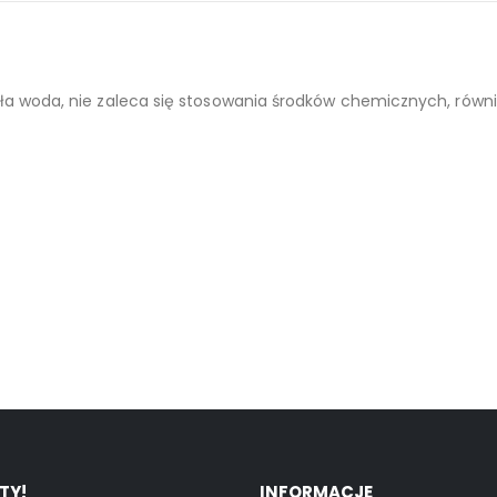
 zawiesić dzięki dołączonej do zestawu nóżce. Produkt zapakow
ła woda, nie zaleca się stosowania środków chemicznych, równi
TY!
INFORMACJE