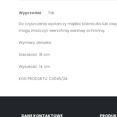
galerii
Więcej
Obrazek malowany na blaszce, można go postawić lub
Wyprzedaż
Tak
informacji
Do czyszczenia wystarczy miękka ściereczka lub ciep
mogą zniszczyć wierzchnią warstwę ochronną.
Wymiary obrazka:
Szerokość: 16 cm
Wysokość: 14 cm
KOD PRODUKTU: CU045/2A
DANE KONTAKTOWE
PRODUK