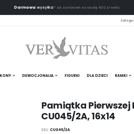
Darmowa
wysyłka
* od zamówień na kwotę 800 zł netto
Zaloguj
IKONY
DEWOCJONALIA
FIGURKI
DLA DZIECI
RAMKI
Pamiątka Pierwszej 
CU045/2A, 16x14
SKU
CU045/2A