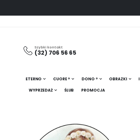
Szybki kontakt
(32) 706 56 65
ETERNO
CUORE ®
DONO ®
OBRAZKI
WYPRZEDAŻ
ŚLUB
PROMOCJA
Przejdź
na
koniec
galerii