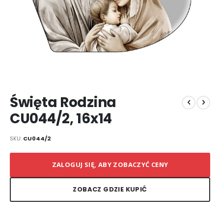
Przejdź
Święta Rodzina
na
początek
CU044/2, 16x14
galerii
SKU
CU044/2
ZALOGUJ SIĘ, ABY ZOBACZYĆ CENY
ZOBACZ GDZIE KUPIĆ