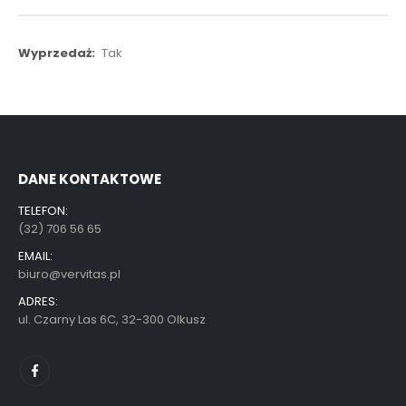
Więcej
Tak
informacji
DANE KONTAKTOWE
TELEFON:
(32) 706 56 65
EMAIL:
biuro@vervitas.pl
ADRES:
ul. Czarny Las 6C, 32-300 Olkusz