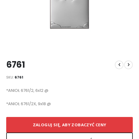
Przejdź
6761
na
początek
galerii
SKU
6761
Elementy
*ANIOŁ 6761/2, 6x12 @
produktów
grupowanych
*ANIOŁ 6761/2X, 9x18 @
ZALOGUJ SIĘ, ABY ZOBACZYĆ CENY