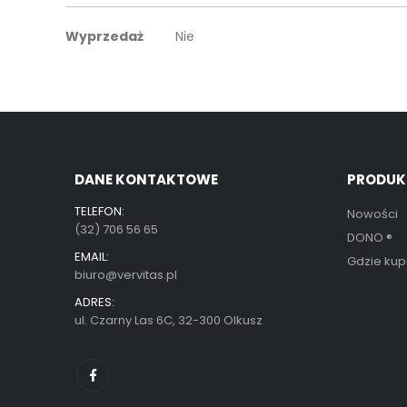
Więcej
Wyprzedaż
Nie
informacji
DANE KONTAKTOWE
PRODUK
TELEFON:
Nowości
(32) 706 56 65
DONO
®
EMAIL:
Gdzie kup
biuro@vervitas.pl
ADRES:
ul. Czarny Las 6C, 32-300 Olkusz