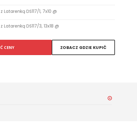
 Latarenką DS117/1, 7x10 @
 Latarenką DS117/3, 13x18 @
YĆ CENY
ZOBACZ GDZIE KUPIĆ