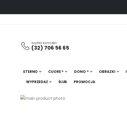
Szybki kontakt
(32) 706 56 65
ETERNO
CUORE ®
DONO ®
OBRAZKI
WYPRZEDAŻ
ŚLUB
PROMOCJA
Przejdź
na
Przejdź
koniec
na
galerii
początek
galerii