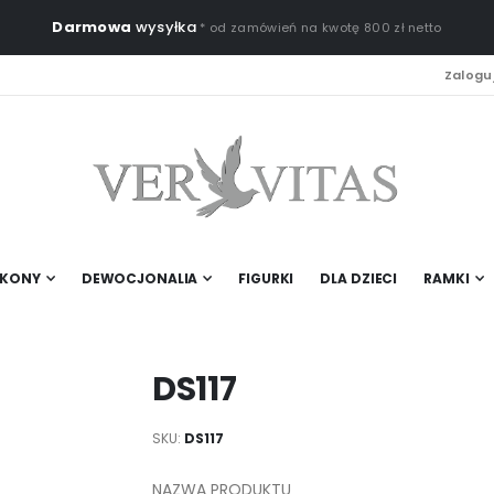
Darmowa
wysyłka
* od zamówień na kwotę 800 zł netto
Zaloguj
IKONY
DEWOCJONALIA
FIGURKI
DLA DZIECI
RAMKI
DS117
SKU
DS117
NAZWA PRODUKTU