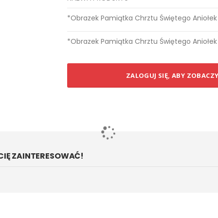
Elementy
*Obrazek Pamiątka Chrztu Świętego Aniołek z
produktów
grupowanych
*Obrazek Pamiątka Chrztu Świętego Aniołek z
ZALOGUJ SIĘ, ABY ZOBACZ
CIĘ ZAINTERESOWAĆ!