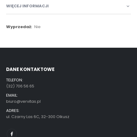
WIĘCEJ INFORMACJI
Więcej
Nie
informacji
DANE KONTAKTOWE
TELEFON:
(32) 706 56 65
EMAIL:
biuro@vervitas.pl
ADRES:
ul. Czarny Las 6C, 32-300 Olkusz