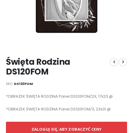
Przejdź
Święta Rodzina
na
początek
DS120FOM
galerii
SKU
DS120FOM
Elementy
*OBRAZEK ŚWIĘTA RODZINA Panel DS120FOM/2X, 17x23 @
produktów
grupowanych
*OBRAZEK ŚWIĘTA RODZINA Panel DS120FOM/3, 23x31 @
ZALOGUJ SIĘ, ABY ZOBACZYĆ CENY