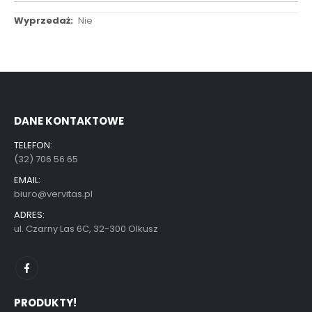
Więcej
Nie
informacji
DANE KONTAKTOWE
TELEFON:
(32) 706 56 65
EMAIL:
biuro@vervitas.pl
ADRES:
ul. Czarny Las 6C, 32-300 Olkusz
PRODUKTY!