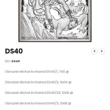
Przejdź
DS40
na
początek
galerii
SKU
DS40
Elementy
Obrazek Michał Archanioł DS40/1, 7x10 @
produktów
grupowanych
Obrazek Michał Archanioł DS40/2, 10x14 @
Obrazek Michał Archanioł DS40/2X, 12x16 @
Obrazek Michał Archanioł DS40/3, 13x18 @