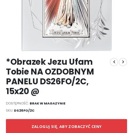
Przejdź
*Obrazek Jezu Ufam
na
początek
Tobie NA OZDOBNYM
galerii
PANELU DS26FO/2C,
15x20 @
DOSTĘPNOŚĆ:
BRAK W MAGAZYNIE
SKU
DS26FO/2C
ZALOGUJ SIĘ, ABY ZOBACZYĆ CENY