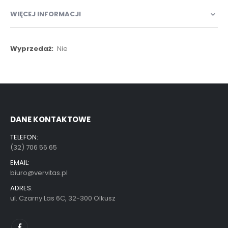
WIĘCEJ INFORMACJI
Więcej
Nie
informacji
DANE KONTAKTOWE
TELEFON:
(32) 706 56 65
EMAIL:
biuro@vervitas.pl
ADRES:
ul. Czarny Las 6C, 32-300 Olkusz