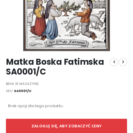
Przejdź
Matka Boska Fatimska
na
początek
SA0001/C
galerii
BRAK W MAGAZYNIE
SKU
SA0001/C
Elementy
Brak opcji dla tego produktu.
produktów
grupowanych
ZALOGUJ SIĘ, ABY ZOBACZYĆ CENY