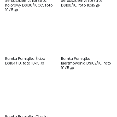
Serduszkiem Anioł Stróż
Serduszkiem Anioł Stróż
Kolorowy DS100/10CC, foto
DS100/10, foto 10x15 @
10x15 @
Ramka Pamiątka Ślubu
Ramka Pamiątka
DS104/10, foto 10x15 @
Bierzmowania DS102/10, foto
10x15 @
Ramka Pamiątka Chrztu