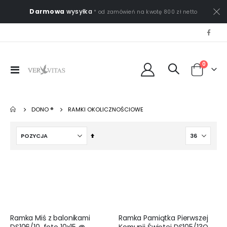
Darmowa
wysyłka
* od zamówień na kwotę 800 zł netto
0
Przełącznik
Cart
Nav
DONO ®
RAMKI OKOLICZNOŚCIOWE
Ustaw
kierunek
malejący
Ramka Miś z balonikami
Ramka Pamiątka Pierwszej
DS106/10, foto 10x15 @
Komunii Świętej DS105/13O,