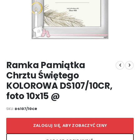
Przejdź
Ramka Pamiątka
na
początek
Chrztu Świętego
galerii
KOLOROWA DS107/10CR,
foto 10x15 @
SKU
DS107/10CR
ZALOGUJ SIĘ, ABY ZOBACZYĆ CENY