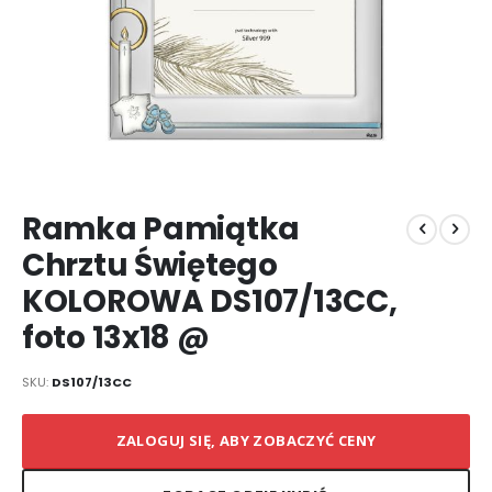
Przejdź
Ramka Pamiątka
na
początek
Chrztu Świętego
galerii
KOLOROWA DS107/13CC,
foto 13x18 @
SKU
DS107/13CC
ZALOGUJ SIĘ, ABY ZOBACZYĆ CENY