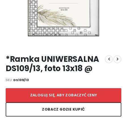
Przejdź
*Ramka UNIWERSALNA
na
początek
DS109/13, foto 13x18 @
galerii
SKU
DS109/13
ZALOGUJ SIĘ, ABY ZOBACZYĆ CENY
ZOBACZ GDZIE KUPIĆ