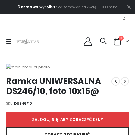
Darmowa
wysyłka
* od zamówień na kwotę 800 zł netto
0
Przełącznik
Cart
Nav
Przejdź
na
Przejdź
Ramka UNIWERSALNA
koniec
na
galerii
początek
DS246/10, foto 10x15@
galerii
SKU
DS246/10
ZALOGUJ SIĘ, ABY ZOBACZYĆ CENY
ZOBACZ GDZIE KUPIĆ