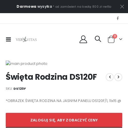
Darmowa
wysyłka
* od zamówień na kwotę 800 zł netto
0
Przełącznik
Cart
Nav
Przejdź
na
Przejdź
Święta Rodzina DS120F
koniec
na
galerii
początek
galerii
SKU
DS120F
Elementy
*OBRAZEK ŚWIĘTA RODZINA NA JASNYM PANELU DS120F/1, 11x15 @
produktów
grupowanych
ZALOGUJ SIĘ, ABY ZOBACZYĆ CENY