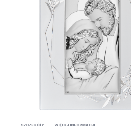
Przejdź
na
SZCZEGÓŁY
WIĘCEJ INFORMACJI
początek