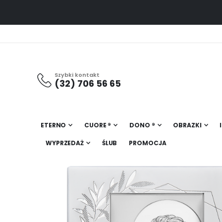
Szybki kontakt
(32) 706 56 65
ETERNO
CUORE ®
DONO ®
OBRAZKI
WYPRZEDAŻ
ŚLUB
PROMOCJA
Przejdź
na
koniec
galerii