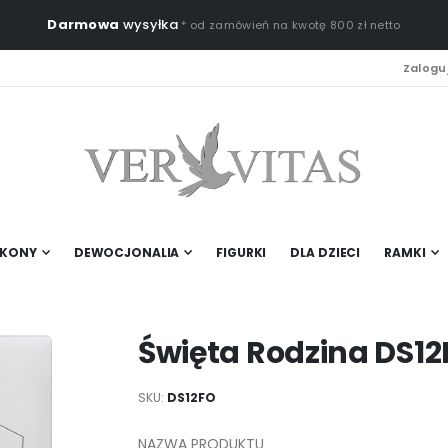
Darmowa
wysyłka
* od zamówień na kwotę 800 zł netto
Zaloguj
IKONY
DEWOCJONALIA
FIGURKI
DLA DZIECI
RAMKI
Święta Rodzina DS1
SKU
DS12FO
NAZWA PRODUKTU