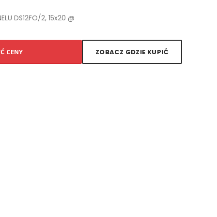
LU DS12FO/2, 15x20 @
YĆ CENY
ZOBACZ GDZIE KUPIĆ