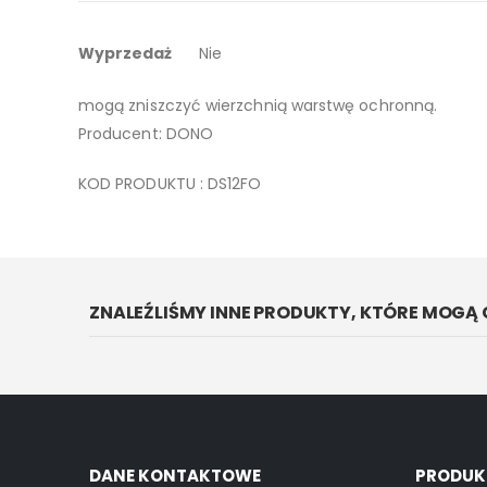
galerii
Więcej
Obrazek osadzony jest na lakierowanym drewnie, moż
Wyprzedaż
Nie
informacji
Do czyszczenia wystarczy miękka ściereczka lub ciep
mogą zniszczyć wierzchnią warstwę ochronną.
Producent: DONO
KOD PRODUKTU : DS12FO
ZNALEŹLIŚMY INNE PRODUKTY, KTÓRE MOGĄ 
DANE KONTAKTOWE
PRODUK