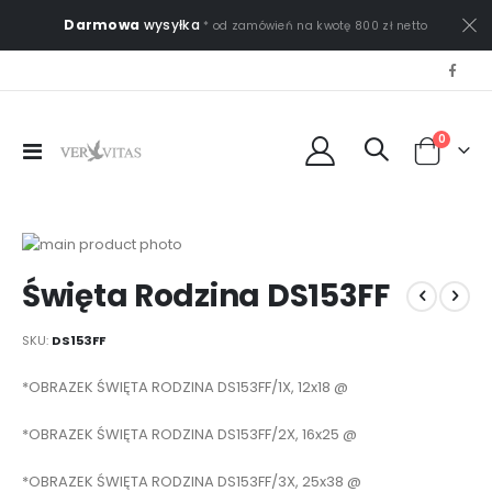
Darmowa
wysyłka
* od zamówień na kwotę 800 zł netto
0
Przełącznik
Cart
Nav
Przejdź
na
Przejdź
Święta Rodzina DS153FF
koniec
na
galerii
początek
galerii
SKU
DS153FF
Elementy
*OBRAZEK ŚWIĘTA RODZINA DS153FF/1X, 12x18 @
produktów
grupowanych
*OBRAZEK ŚWIĘTA RODZINA DS153FF/2X, 16x25 @
*OBRAZEK ŚWIĘTA RODZINA DS153FF/3X, 25x38 @