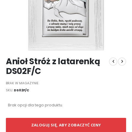
Przejdź
Anioł Stróż z latarenką
na
początek
DS02F/C
galerii
BRAK W MAGAZYNIE
SKU
DS02F/C
Elementy
Brak opcji dla tego produktu.
produktów
grupowanych
ZALOGUJ SIĘ, ABY ZOBACZYĆ CENY