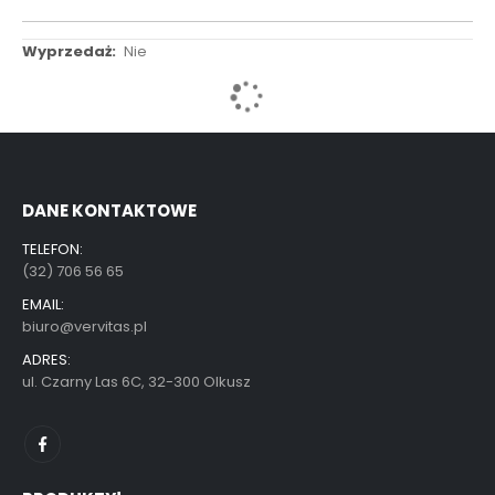
Więcej
Nie
informacji
DANE KONTAKTOWE
TELEFON:
(32) 706 56 65
EMAIL:
biuro@vervitas.pl
ADRES:
ul. Czarny Las 6C, 32-300 Olkusz