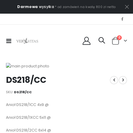
Darmowa
wysyłka
* od zamówień na kwotę 800 zł netto
0
Przełącznik
Cart
Nav
Przejdź
na
Przejdź
DS218/CC
koniec
na
galerii
początek
galerii
SKU
DS218/CC
Elementy
Anioł DS218/1CC 4x9 @
produktów
grupowanych
Anioł DS218/1XCC 5x11 @
Anioł DS218/2CC 6x14 @