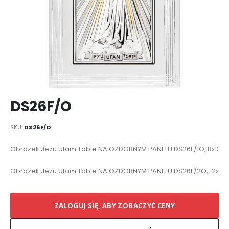
Przejdź
DS26F/O
na
początek
galerii
SKU
DS26F/O
Elementy
Obrazek Jezu Ufam Tobie NA OZDOBNYM PANELU DS26F/1O, 8x13 @
produktów
grupowanych
Obrazek Jezu Ufam Tobie NA OZDOBNYM PANELU DS26F/2O, 12x19
ZALOGUJ SIĘ, ABY ZOBACZYĆ CENY