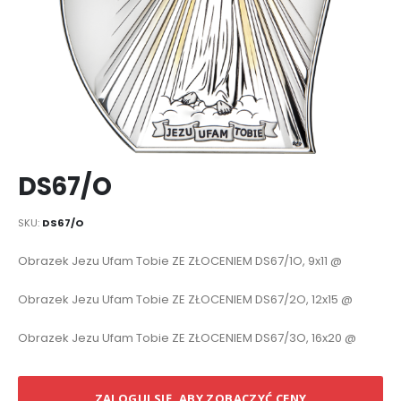
Przejdź
DS67/O
na
początek
galerii
SKU
DS67/O
Elementy
Obrazek Jezu Ufam Tobie ZE ZŁOCENIEM DS67/1O, 9x11 @
produktów
grupowanych
Obrazek Jezu Ufam Tobie ZE ZŁOCENIEM DS67/2O, 12x15 @
Obrazek Jezu Ufam Tobie ZE ZŁOCENIEM DS67/3O, 16x20 @
ZALOGUJ SIĘ, ABY ZOBACZYĆ CENY