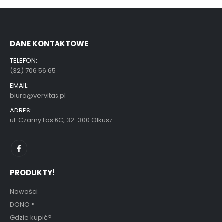
DANE KONTAKTOWE
TELEFON:
(32) 706 56 65
EMAIL:
biuro@vervitas.pl
ADRES:
ul. Czarny Las 6C, 32-300 Olkusz
PRODUKTY!
Nowości
DONO
®
Gdzie kupić?