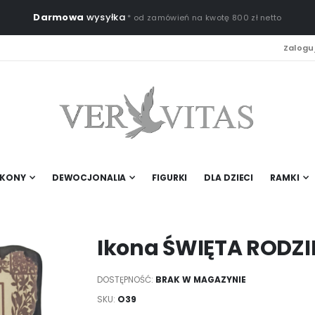
Darmowa
wysyłka
* od zamówień na kwotę 800 zł netto
Zaloguj
IKONY
DEWOCJONALIA
FIGURKI
DLA DZIECI
RAMKI
Ikona ŚWIĘTA RODZ
DOSTĘPNOŚĆ:
BRAK W MAGAZYNIE
SKU
O39