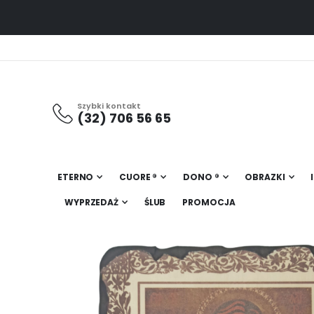
Szybki kontakt
(32) 706 56 65
ETERNO
CUORE ®
DONO ®
OBRAZKI
WYPRZEDAŻ
ŚLUB
PROMOCJA
Przejdź
na
koniec
galerii