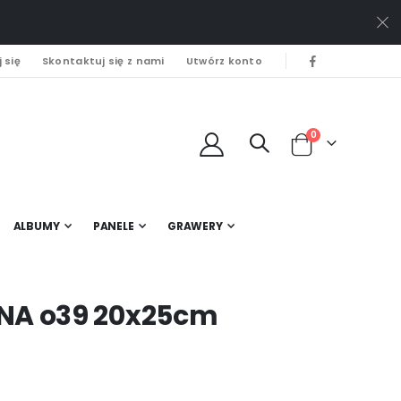
 się
Skontaktuj się z nami
Utwórz konto
0
Cart
ALBUMY
PANELE
GRAWERY
INA o39 20x25cm