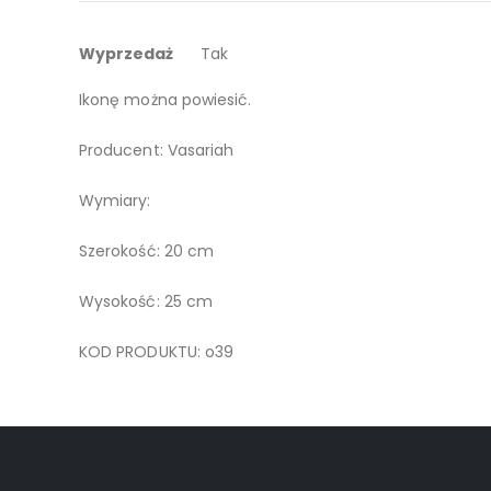
galerii
Więcej
Do czyszczenia wystarczy miękka ściereczka lub cie
Wyprzedaż
Tak
informacji
Ikonę można powiesić.
Producent: Vasariah
Wymiary:
Szerokość: 20 cm
Wysokość: 25 cm
KOD PRODUKTU: o39