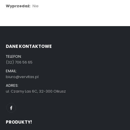
Więcej
Nie
informacji
DANE KONTAKTOWE
TELEFON:
(32) 706 56 65
EMAIL:
biuro@vervitas.pl
ADRES:
ul. Czarny Las 6C, 32-300 Olkusz
PRODUKTY!