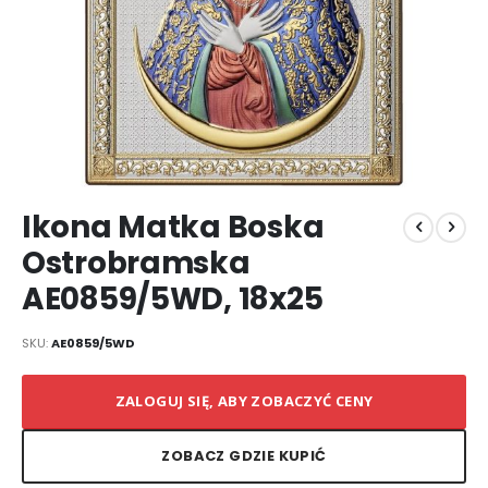
Przejdź
Ikona Matka Boska
na
początek
Ostrobramska
galerii
AE0859/5WD, 18x25
SKU
AE0859/5WD
ZALOGUJ SIĘ, ABY ZOBACZYĆ CENY
ZOBACZ GDZIE KUPIĆ