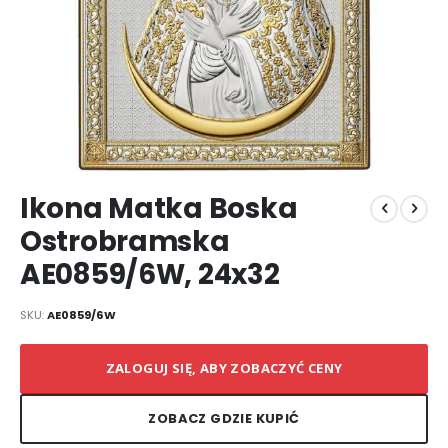
Przejdź
Ikona Matka Boska
na
początek
Ostrobramska
galerii
AE0859/6W, 24x32
SKU
AE0859/6W
ZALOGUJ SIĘ, ABY ZOBACZYĆ CENY
ZOBACZ GDZIE KUPIĆ