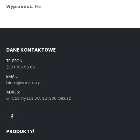
Więcej
Nie
informacji
DANE KONTAKTOWE
TELEFON:
(32) 706 56 65
EMAIL:
biuro@vervitas.pl
ADRES:
ul. Czarny Las 6C, 32-300 Olkusz
PRODUKTY!