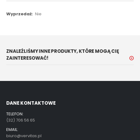
Więcej
Nie
informacji
ZNALEŹLIŚMY INNE PRODUKTY, KTÓRE MOGĄ CIĘ
ZAINTERESOWAĆ!
DANE KONTAKTOWE
TELEFON:
(32) 706 56 65
EMAIL:
biuro@vervitas.pl