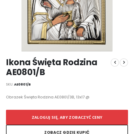
Przejdź
Ikona Święta Rodzina
na
początek
AE0801/B
galerii
SKU
AE0801/B
Elementy
Obrazek Święta Rodzina AE0801/3B, 13x17 @
produktów
grupowanych
ZALOGUJ SIĘ, ABY ZOBACZYĆ CENY
ZOBACZ GDZIE KUPIĆ