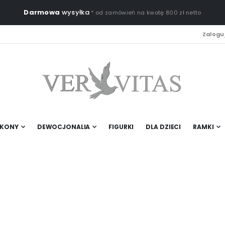
Darmowa
wysyłka
* od zamówień na kwotę 800 zł netto
Zaloguj
IKONY
DEWOCJONALIA
FIGURKI
DLA DZIECI
RAMKI