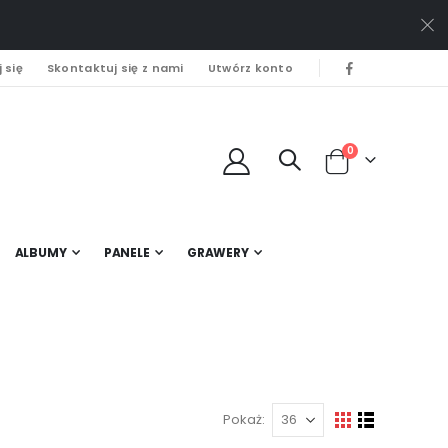
 się
Skontaktuj się z nami
Utwórz konto
0
Cart
ALBUMY
PANELE
GRAWERY
Pokaż
Zobacz
Siatka
Lista