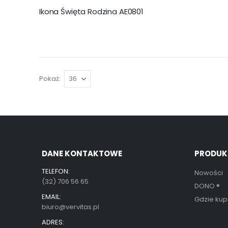
Ikona Święta Rodzina AE0801
Pokaż
DANE KONTAKTOWE
PRODUK
TELEFON:
Nowości
(32) 706 56 65
DONO
®
EMAIL:
Gdzie kup
biuro@vervitas.pl
ADRES: