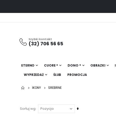
Szybki kontakt
(32) 706 56 65
ETERNO
CUORE ®
DONO ®
OBRAZKI
WYPRZEDAŻ
ŚLUB
PROMOCJA
IKONY
SREBRNE
Ustaw
Sortuj wg
kierunek