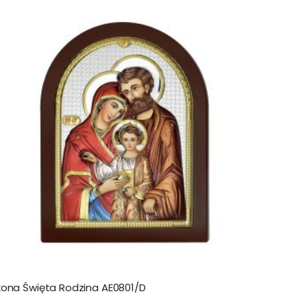
jako
kona Święta Rodzina AE0801/D