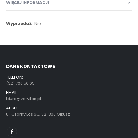
WIĘCEJ INFORMACJI
Więcej
Nie
informacji
DANE KONTAKTOWE
TELEFON:
(32) 706 56 65
EMAIL:
biuro@vervitas.pl
ADRES:
ul. Czarny Las 6C, 32-300 Olkusz