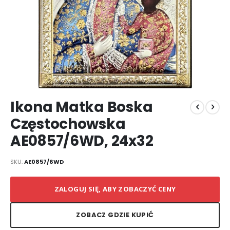
Przejdź
Ikona Matka Boska
na
początek
Częstochowska
galerii
AE0857/6WD, 24x32
SKU
AE0857/6WD
ZALOGUJ SIĘ, ABY ZOBACZYĆ CENY
ZOBACZ GDZIE KUPIĆ