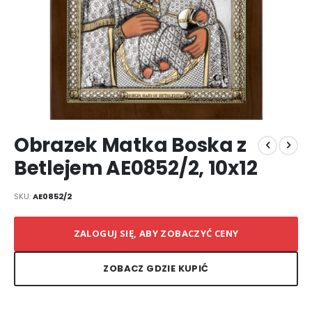
Przejdź
Obrazek Matka Boska z
na
początek
Betlejem AE0852/2, 10x12
galerii
SKU
AE0852/2
ZALOGUJ SIĘ, ABY ZOBACZYĆ CENY
ZOBACZ GDZIE KUPIĆ