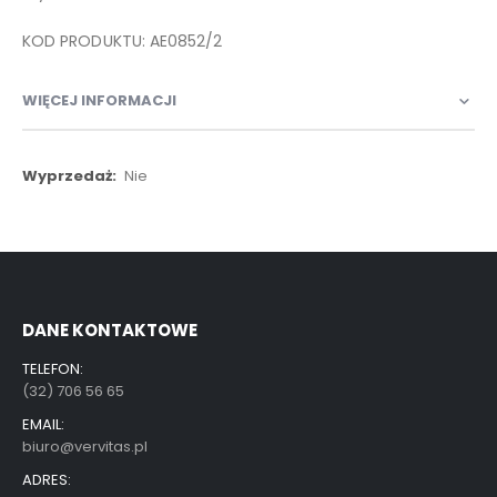
KOD PRODUKTU: AE0852/2
WIĘCEJ INFORMACJI
Więcej
Nie
informacji
DANE KONTAKTOWE
TELEFON:
(32) 706 56 65
EMAIL:
biuro@vervitas.pl
ADRES: