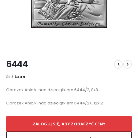
Przejdź
6444
na
początek
galerii
SKU
6444
Elementy
Obrazek Aniołki nad dzieciątkiem 6444/2, 8x8
produktów
grupowanych
Obrazek Aniołki nad dzieciątkiem 6444/2X, 12x12
ZALOGUJ SIĘ, ABY ZOBACZYĆ CENY