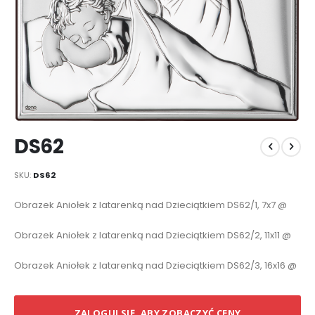
Przejdź
DS62
na
początek
galerii
SKU
DS62
Elementy
Obrazek Aniołek z latarenką nad Dzieciątkiem DS62/1, 7x7 @
produktów
grupowanych
Obrazek Aniołek z latarenką nad Dzieciątkiem DS62/2, 11x11 @
Obrazek Aniołek z latarenką nad Dzieciątkiem DS62/3, 16x16 @
ZALOGUJ SIĘ, ABY ZOBACZYĆ CENY