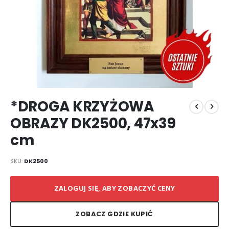
Przejdź
*DROGA KRZYŻOWA
na
początek
OBRAZY DK2500, 47x39
galerii
cm
SKU
DK2500
ZALOGUJ SIĘ, ABY ZOBACZYĆ CENY
ZOBACZ GDZIE KUPIĆ