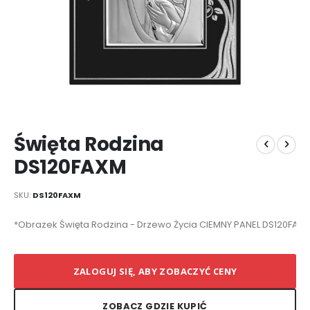
Przejdź
Święta Rodzina
na
początek
DS120FAXM
galerii
SKU
DS120FAXM
Elementy
*Obrazek Święta Rodzina - Drzewo Życia CIEMNY PANEL DS120FAXM
produktów
grupowanych
ZALOGUJ SIĘ, ABY ZOBACZYĆ CENY
ZOBACZ GDZIE KUPIĆ