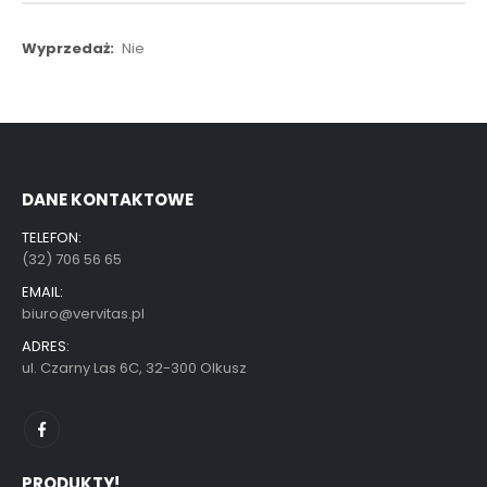
Więcej
Nie
informacji
DANE KONTAKTOWE
TELEFON:
(32) 706 56 65
EMAIL:
biuro@vervitas.pl
ADRES:
ul. Czarny Las 6C, 32-300 Olkusz
PRODUKTY!