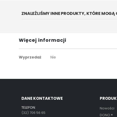
galerii
ZNALEŹLIŚMY INNE PRODUKTY, KTÓRE MOGĄ 
Więcej informacji
Więcej
Wyprzedaż
Nie
informacji
DANE KONTAKTOWE
PRODUK
TELEFON:
Nowości
(32) 706 56 65
DONO
®