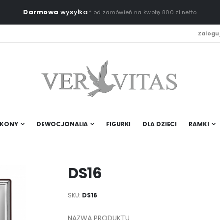
Darmowa
wysyłka
* od zamówień na kwotę 800 zł netto
Zaloguj
IKONY
DEWOCJONALIA
FIGURKI
DLA DZIECI
RAMKI
DS16
SKU
DS16
NAZWA PRODUKTU