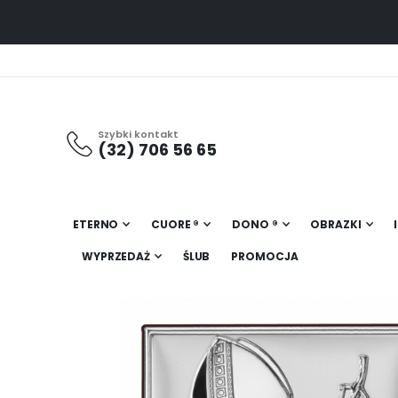
Szybki kontakt
(32) 706 56 65
ETERNO
CUORE ®
DONO ®
OBRAZKI
WYPRZEDAŻ
ŚLUB
PROMOCJA
Przejdź
na
koniec
galerii