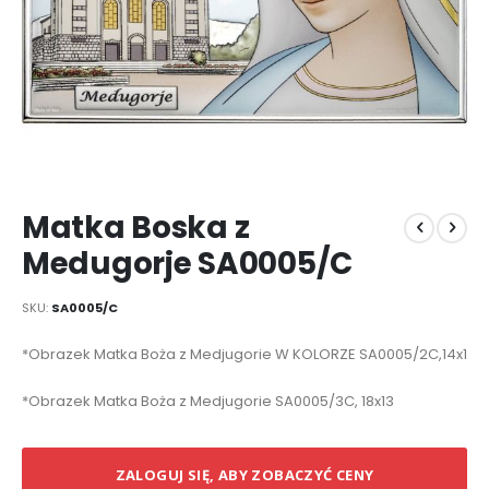
Przejdź
Matka Boska z
na
początek
Medugorje SA0005/C
galerii
SKU
SA0005/C
Elementy
*Obrazek Matka Boża z Medjugorie W KOLORZE SA0005/2C,14x10
produktów
grupowanych
*Obrazek Matka Boża z Medjugorie SA0005/3C, 18x13
ZALOGUJ SIĘ, ABY ZOBACZYĆ CENY