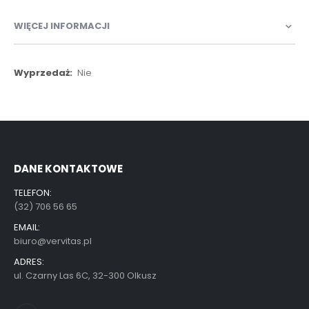
WIĘCEJ INFORMACJI
Więcej
Nie
informacji
DANE KONTAKTOWE
TELEFON:
(32) 706 56 65
EMAIL:
biuro@vervitas.pl
ADRES:
ul. Czarny Las 6C, 32-300 Olkusz