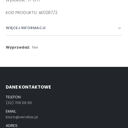
KOD PRODUKTU: AE0287/2
WIĘCEJ INFORMACJI
Więcej
Nie
informacji
DANE KONTAKTOWE
TELEFON:
(32) 706 56 65
EMAIL:
biuro@vervitas.pl
ADRES: