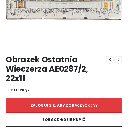
Przejdź
Obrazek Ostatnia
na
początek
Wieczerza AE0287/2,
galerii
22x11
SKU
AE0287/2
ZALOGUJ SIĘ, ABY ZOBACZYĆ CENY
ZOBACZ GDZIE KUPIĆ