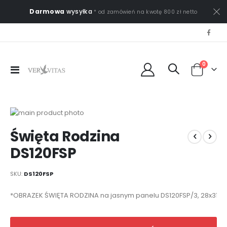
Darmowa
wysyłka
* od zamówień na kwotę 800 zł netto
0
Przełącznik
Cart
Nav
Przejdź
na
Przejdź
Święta Rodzina
koniec
na
galerii
początek
DS120FSP
galerii
SKU
DS120FSP
Elementy
*OBRAZEK ŚWIĘTA RODZINA na jasnym panelu DS120FSP/3, 28x31 @
produktów
grupowanych