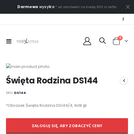
Darmowa
wysyłka
* od zamówień na kwotę 800 zł netto
0
Przełącznik
Cart
Nav
Przejdź
na
Przejdź
Święta Rodzina DS144
koniec
na
galerii
początek
galerii
SKU
DS144
Elementy
*Obrazek Święta Rodzina DS144/4, 9x18 @
produktów
grupowanych
ZALOGUJ SIĘ, ABY ZOBACZYĆ CENY