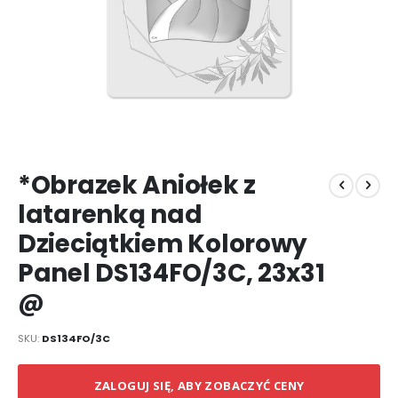
Przejdź
*Obrazek Aniołek z
na
początek
latarenką nad
galerii
Dzieciątkiem Kolorowy
Panel DS134FO/3C, 23x31
@
SKU
DS134FO/3C
ZALOGUJ SIĘ, ABY ZOBACZYĆ CENY