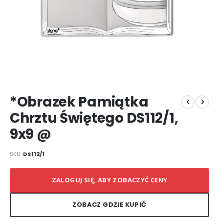
Przejdź
*Obrazek Pamiątka
na
początek
Chrztu Świętego DS112/1,
galerii
9x9 @
SKU
DS112/1
ZALOGUJ SIĘ, ABY ZOBACZYĆ CENY
ZOBACZ GDZIE KUPIĆ