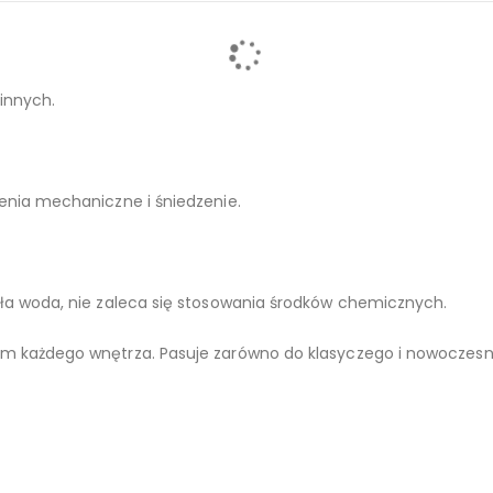
alight.
 innych.
enia mechaniczne i śniedzenie.
pła woda, nie zaleca się stosowania środków chemicznych.
em każdego wnętrza. Pasuje zarówno do klasyczego i nowoczesn