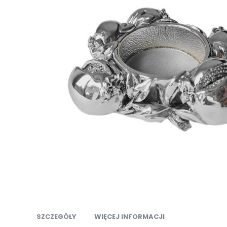
Przejdź
na
SZCZEGÓŁY
WIĘCEJ INFORMACJI
początek