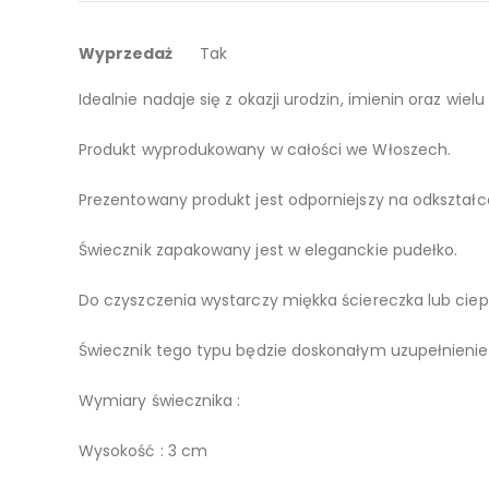
galerii
Więcej
Świecznik ozdobny owoc granatu na świeczkę typu te
Wyprzedaż
Tak
informacji
Idealnie nadaje się z okazji urodzin, imienin oraz wielu
Produkt wyprodukowany w całości we Włoszech.
Prezentowany produkt jest odporniejszy na odkształc
Świecznik zapakowany jest w eleganckie pudełko.
Do czyszczenia wystarczy miękka ściereczka lub cie
Świecznik tego typu będzie doskonałym uzupełnieni
Wymiary świecznika :
Wysokość : 3 cm