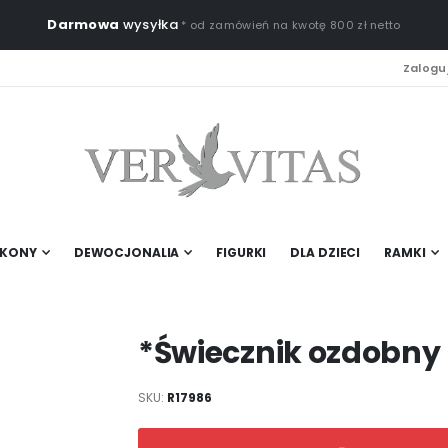
Darmowa
wysyłka
* od zamówień na kwotę 800 zł netto
Zaloguj
IKONY
DEWOCJONALIA
FIGURKI
DLA DZIECI
RAMKI
*Świecznik ozdobny
SKU
R17986