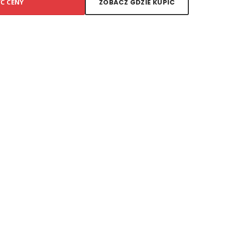
YĆ CENY
ZOBACZ GDZIE KUPIĆ