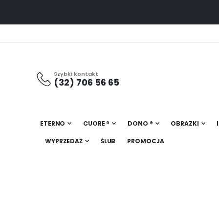
Szybki kontakt
(32) 706 56 65
ETERNO
CUORE ®
DONO ®
OBRAZKI
WYPRZEDAŻ
ŚLUB
PROMOCJA
Przejdź
na
koniec
galerii