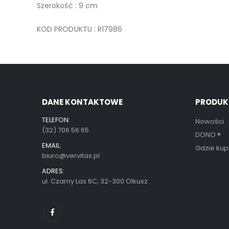
Szerokość : 9 cm
KOD PRODUKTU : R17986
DANE KONTAKTOWE
PRODUK
TELEFON:
Nowości
(32) 706 56 65
DONO
®
EMAIL:
Gdzie kup
biuro@vervitas.pl
ADRES:
ul. Czarny Las 6C, 32-300 Olkusz