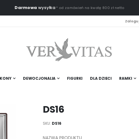
Darmowa
wysyłka
* od zamówień na kwotę 800 zł netto
Zaloguj
IKONY
DEWOCJONALIA
FIGURKI
DLA DZIECI
RAMKI
DS16
SKU
DS16
NAZWA PRODUKTU