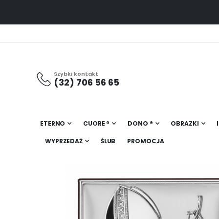
Szybki kontakt
(32) 706 56 65
ETERNO
CUORE ®
DONO ®
OBRAZKI
WYPRZEDAŻ
ŚLUB
PROMOCJA
Przejdź
na
koniec
galerii