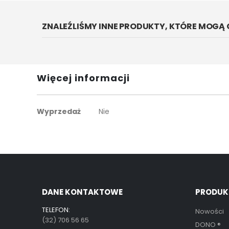
galerii
ZNALEŹLIŚMY INNE PRODUKTY, KTÓRE MOGĄ 
Więcej informacji
Więcej
Wyprzedaż
Nie
informacji
DANE KONTAKTOWE
PRODUK
TELEFON:
Nowości
(32) 706 56 65
DONO
®