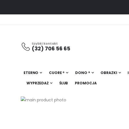
Szybki kontakt
(32) 706 56 65
ETERNO
CUORE ®
DONO ®
OBRAZKI
WYPRZEDAŻ
ŚLUB
PROMOCJA
Przejdź
na
Przejdź
koniec
na
galerii
początek
galerii