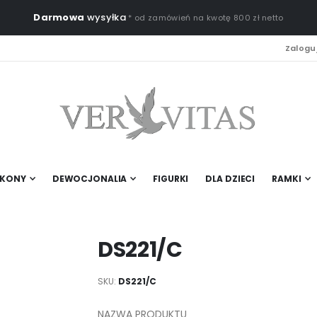
Darmowa
wysyłka
* od zamówień na kwotę 800 zł netto
Zaloguj
IKONY
DEWOCJONALIA
FIGURKI
DLA DZIECI
RAMKI
DS221/C
SKU
DS221/C
NAZWA PRODUKTU