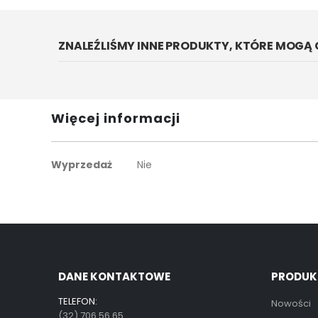
ZNALEŹLIŚMY INNE PRODUKTY, KTÓRE MOGĄ 
Więcej informacji
Więcej
Wyprzedaż
Nie
informacji
DANE KONTAKTOWE
PRODUK
TELEFON:
Nowości
(32) 706 56 65