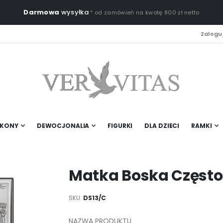
Darmowa
wysyłka
* od zamówień na kwotę 800 zł netto
Zaloguj
IKONY
DEWOCJONALIA
FIGURKI
DLA DZIECI
RAMKI
Matka Boska Częst
SKU
DS13/C
NAZWA PRODUKTU