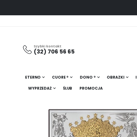
Szybki kontakt
(32) 706 56 65
ETERNO
CUORE ®
DONO ®
OBRAZKI
WYPRZEDAŻ
ŚLUB
PROMOCJA
Przejdź
na
koniec
galerii