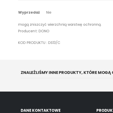
galerii
Więcej
Obrazek osadzony jest na lakierowanym drewnie, moż
Wyprzedaż
Nie
informacji
Do czyszczenia wystarczy miękka ściereczka lub ciep
mogą zniszczyć wierzchnią warstwę ochronną.
Producent: DONO
KOD PRODUKTU : DS13/C
ZNALEŹLIŚMY INNE PRODUKTY, KTÓRE MOGĄ 
DANE KONTAKTOWE
PRODUK