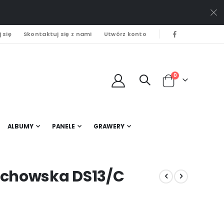
 się
Skontaktuj się z nami
Utwórz konto
0
Cart
ALBUMY
PANELE
GRAWERY
ochowska DS13/C