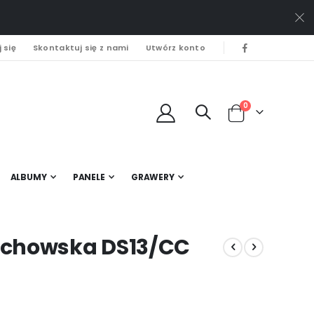
 się
Skontaktuj się z nami
Utwórz konto
0
Cart
ALBUMY
PANELE
GRAWERY
ochowska DS13/CC