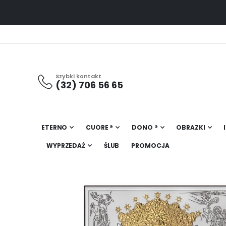
Szybki kontakt
(32) 706 56 65
ETERNO
CUORE ®
DONO ®
OBRAZKI
WYPRZEDAŻ
ŚLUB
PROMOCJA
Przejdź
na
koniec
galerii