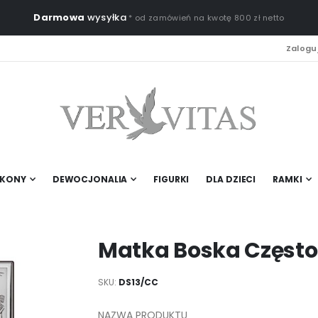
Darmowa
wysyłka
* od zamówień na kwotę 800 zł netto
Zaloguj
IKONY
DEWOCJONALIA
FIGURKI
DLA DZIECI
RAMKI
Matka Boska Częst
SKU
DS13/CC
NAZWA PRODUKTU