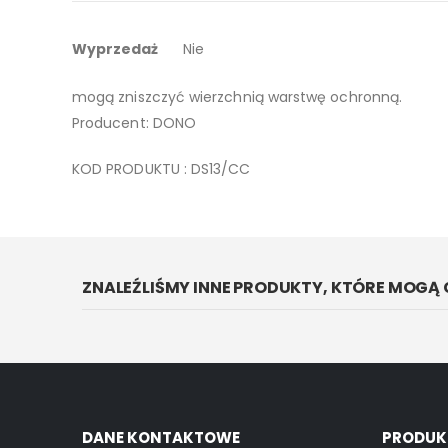
galerii
Więcej
Obrazek osadzony jest na lakierowanym drewnie, moż
Wyprzedaż
Nie
informacji
Do czyszczenia wystarczy miękka ściereczka lub ciep
mogą zniszczyć wierzchnią warstwę ochronną.
Producent: DONO
KOD PRODUKTU : DS13/CC
ZNALEŹLIŚMY INNE PRODUKTY, KTÓRE MOGĄ 
DANE KONTAKTOWE
PRODUK