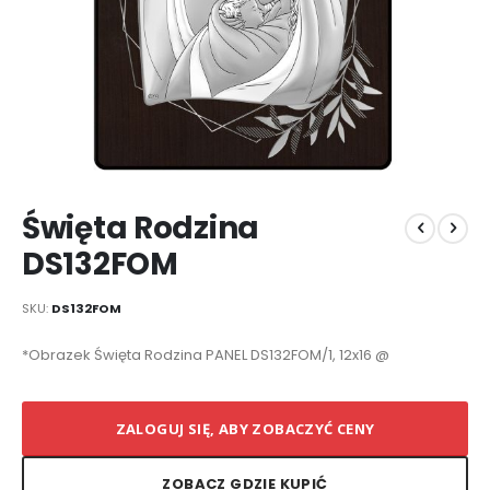
Przejdź
Święta Rodzina
na
początek
DS132FOM
galerii
SKU
DS132FOM
Elementy
*Obrazek Święta Rodzina PANEL DS132FOM/1, 12x16 @
produktów
grupowanych
ZALOGUJ SIĘ, ABY ZOBACZYĆ CENY
ZOBACZ GDZIE KUPIĆ